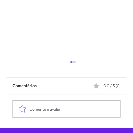
Comentários
0.0 / 5 (0)
Comente e avalie
SKA impulsiona transformação digital da