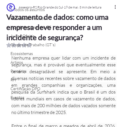
Assespro-RS Rio Grande do Sul
19 de mai.
3 min de leitura
> Todos os assuntos
Vazamento de dados: como uma
Notícias de Mercado
empresa deve responder a um
Novidades Assespro-RS
incidente de segurança?
Avisos Oficiais
Grupos de Trabalho (GT´s)
Avaliado com NaN de 5 estrelas.
Ecossistemas
Nenhuma empresa quer lidar com um incidente de 
Artigos
segurança, mas é provável que eventualmente esse 
Parceiros
cenário desagradável se apresente. Em meio a 
diversas notícias recentes sobre vazamento de dados 
RH
em grandes companhias e organizações, uma 
Certificação DPO
pesquisa da Surfshark indica que o Brasil é um dos 
Eventos
líderes mundiais em casos de vazamento de dados, 
com mais de 200 milhões de dados vazados somente 
no último trimestre de 2025.
Entre o final de março e meados de abril de 2026, 