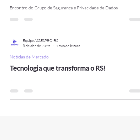
Grupo de Segurança e Privacidade de Dado
debate os desafios da LGPD em ambientes
complexos
Encontro do Grupo de Segurança e Privacidade de Dados
Equipe ASSESPRO-RS
8 de abr. de 2025
1 min de leitura
Notícias de Mercado
Tecnologia que transforma o RS!
...