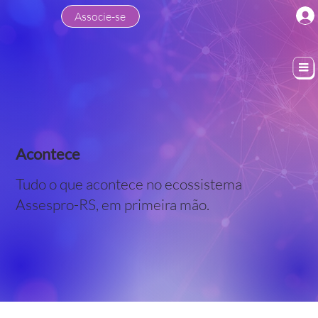
Associe-se
Acontece
Tudo o que acontece no ecossistema
Assespro-RS, em primeira mão.