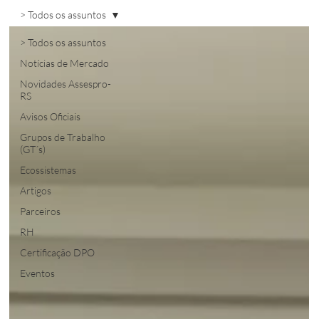
> Todos os assuntos
> Todos os assuntos
Notícias de Mercado
Novidades Assespro-
RS
Avisos Oficiais
Grupos de Trabalho
(GT´s)
Ecossistemas
Artigos
Parceiros
RH
Certificação DPO
Eventos