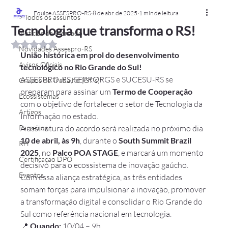
Equipe ASSESPRO-RS
8 de abr. de 2025
1 min de leitura
> Todos os assuntos
Tecnologia que transforma o RS!
Notícias de Mercado
Avaliado com NaN de 5 estrelas.
Novidades Assespro-RS
União histórica em prol do desenvolvimento 
Avisos Oficiais
tecnológico no Rio Grande do Sul!
ASSESPRO-RS, SEPRORGS e SUCESU-RS se 
Grupos de Trabalho (GT´s)
preparam para assinar um 
Termo de Cooperação 
Ecossistemas
com o objetivo de fortalecer o setor de Tecnologia da 
Artigos
Informação no estado.
Parceiros
A assinatura do acordo será realizada no próximo dia 
10 de abril, às 9h
, durante o 
South Summit Brazil 
RH
2025
, no 
Palco POA STAGE
, e marcará um momento 
Certificação DPO
decisivo para o ecossistema de inovação gaúcho.
Eventos
Com essa aliança estratégica, as três entidades 
somam forças para impulsionar a inovação, promover 
a transformação digital e consolidar o Rio Grande do 
Sul como referência nacional em tecnologia.
📍 
Quando:
 10/04 – 9h
