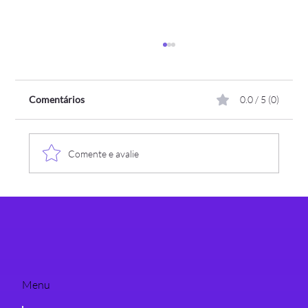
Comentários
0.0 / 5 (0)
Comente e avalie
Conexão Assespro-RS recebe Carlos
Alexandria, Superintendente do SERPRO,
para debater o futuro dos negócios digitais
Menu