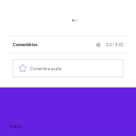
Comentários
0.0 / 5 (0)
Comente e avalie
Crescer em tecnologia exige visão coletiva
Menu