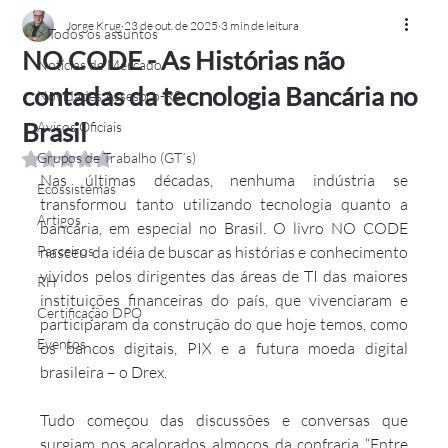
Jorge Krug
23 de out. de 2025
3 min de leitura
> Todos os assuntos
NO CODE - As Histórias não
Notícias de Mercado
contadas da tecnologia Bancária no
Novidades Assespro-RS
Brasil
Avisos Oficiais
Grupos de Trabalho (GT´s)
Avaliado com NaN de 5 estrelas.
Nas últimas décadas, nenhuma indústria se 
Ecossistemas
transformou tanto utilizando tecnologia quanto a 
Artigos
bancária, em especial no Brasil. O livro NO CODE 
Parceiros
nasceu da idéia de buscar as histórias e conhecimento 
vividos pelos dirigentes das áreas de TI das maiores 
RH
instituições financeiras do país, que vivenciaram e 
Certificação DPO
participaram da construção do que hoje temos, como 
Eventos
os bancos digitais, PIX e a futura moeda digital 
brasileira – o Drex.
Tudo começou das discussões e conversas que 
surgiam nos acalorados almoços da confraria “Entre 